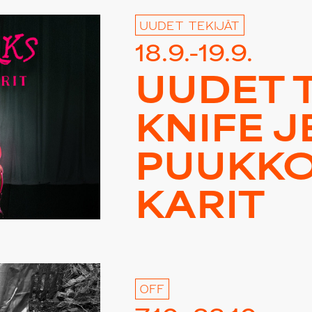
UUDET TEKIJÄT
18.9.-19.9.
UUDET T
KNIFE J
PUUK­KO
KA­RIT
OFF