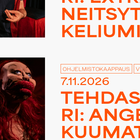
NEITSY
KE­LIU­M
OHJELMISTOKAAPPAUS
V
7.11.2026
TEHDAS 
RI: AN­GE
KUUMAT