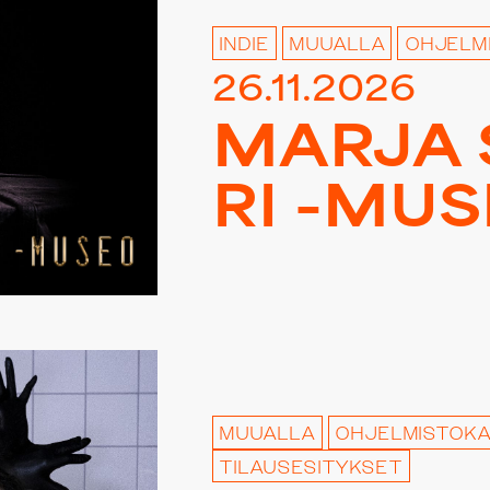
INDIE
MUUALLA
OHJELM
26.11.2026
MARJA 
RI -MU
MUUALLA
OHJELMISTOK
TILAUSESITYKSET