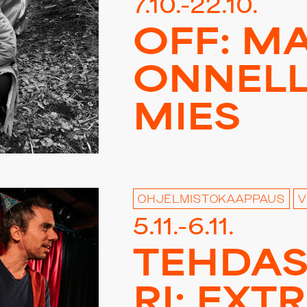
7.10.-22.10.
OFF: MA
ON­NEL­L
MIES
OHJELMISTOKAAPPAUS
V
5.11.-6.11.
TEHDAS 
RI: EXT