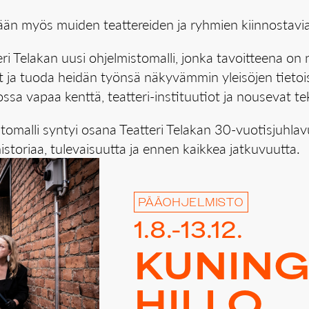
dään myös muiden teattereiden ja ryhmien kiinnostavia 
eri Telakan uusi ohjelmistomalli, jonka tavoitteena o
jät ja tuoda heidän työnsä näkyvämmin yleisöjen tietoi
ssa vapaa kenttä, teatteri-instituutiot ja nousevat te
stomalli syntyi osana Teatteri Telakan 30-vuotisjuhla
istoriaa, tulevaisuutta ja ennen kaikkea jatkuvuutta.
PÄÄOHJELMISTO
1.8.-13.12.
KU­NIN­G
HIL­LO