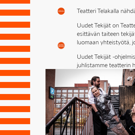
Teatteri Telakalla näh
Uudet Tekijät on Teatt
esittävän taiteen teki
luomaan yhteistyötä, jo
Uudet Tekijät -ohjelmi
juhlistamme teatterin h