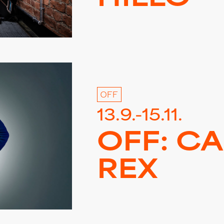
OFF
13.9.-15.11.
OFF: C
REX