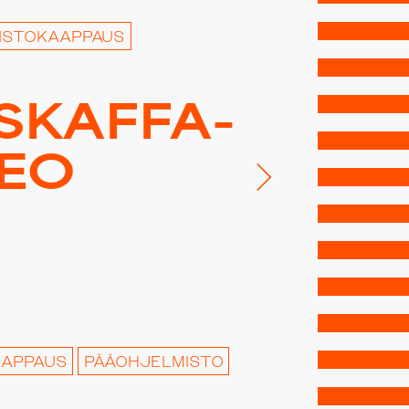
ISTOKAAPPAUS
SKAF­FA­
SEO
AAPPAUS
PÄÄOHJELMISTO