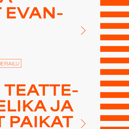
T EVAN­
I
IERAILU
TEAT­TE­
­LI­KA JA
 PAIKAT