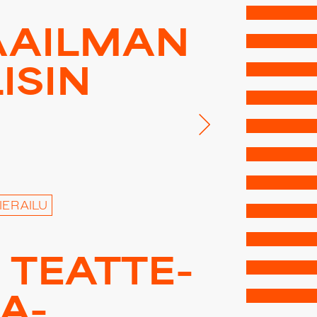
A­IL­MAN
I­SIN
IERAILU
TEAT­TE­
RA-