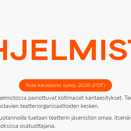
GOIN­TI
­JEL­MIS
Avaa kausiesite syksy 2026 (PDF)
jelmistossa painottuvat kotimaiset kantaesitykset. Te
ostavien teatteriorganisaatioiden kesken.
otannoilla tuetaan teatterin jäsenistön omaa, itsenäist
eoksissa osatuottajana.