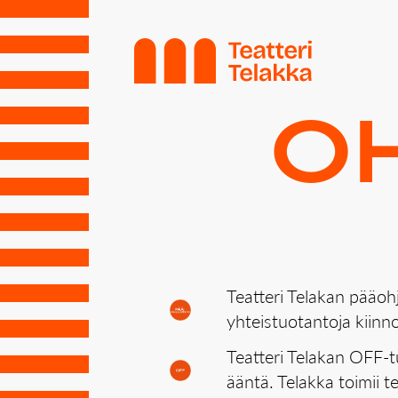
SI­VUS­TON NA­VI­
Hyppää sivun sisältöön
OH
Teatteri Telakan pääoh
yhteistuotantoja kiinn
Teatteri Telakan OFF-tu
ääntä. Telakka toimii t