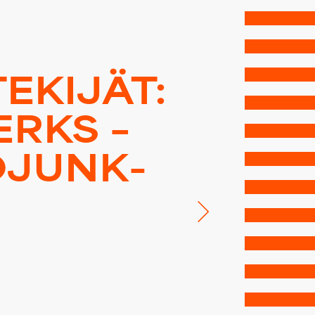
EKIJÄT:
ERKS –
­JUNK­