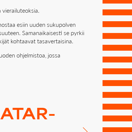
vierailuteoksia.
n nostaa esiin uuden sukupolven
suuteen. Samanaikaisesti se pyrkii
kijät kohtaavat tasavertaisina.
vuoden ohjelmistoa, jossa
A­TAR­