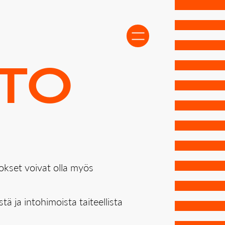
Avaa navigointi
­TO
okset voivat olla myös
ä ja intohimoista taiteellista