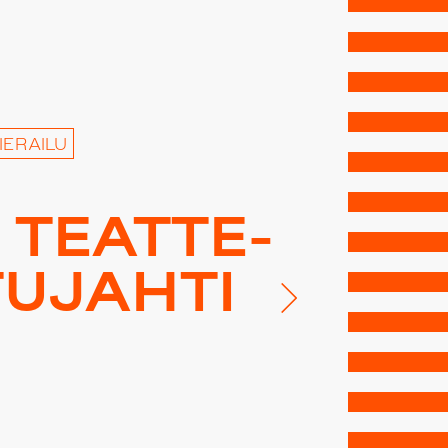
IERAILU
TEAT­TE­
TU­JAH­TI